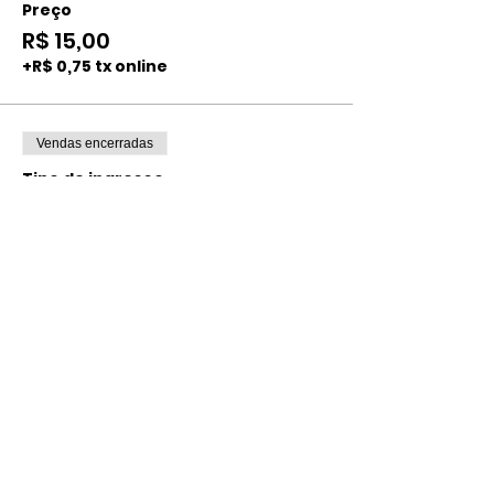
Preço
R$ 15,00
+R$ 0,75 tx online
Vendas encerradas
Tipo de ingresso
INDIVIDUAL ADULTO
CENTRAL
Mais informações
Preço
R$ 30,00
+R$ 1,50 tx online
Compartilhe esse evento