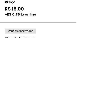
Preço
R$ 15,00
+R$ 0,75 tx online
Vendas encerradas
Tipo de ingresso
INDIVIDUAL ADULTO
CENTRAL
Mais informações
Preço
R$ 30,00
+R$ 1,50 tx online
Compartilhe esse evento