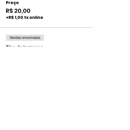
Preço
R$ 20,00
+R$ 1,00 tx online
Vendas encerradas
Tipo de ingresso
INDIVIDUAL ADULTO
CENTRAL
Mais informações
Preço
R$ 40,00
+R$ 2,00 tx online
Compartilhe esse evento