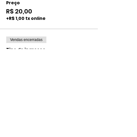
Preço
R$ 20,00
+R$ 1,00 tx online
Vendas encerradas
Tipo de ingresso
INDIVIDUAL ADULTO
CENTRAL
Mais informações
Preço
R$ 40,00
+R$ 2,00 tx online
Compartilhe esse evento