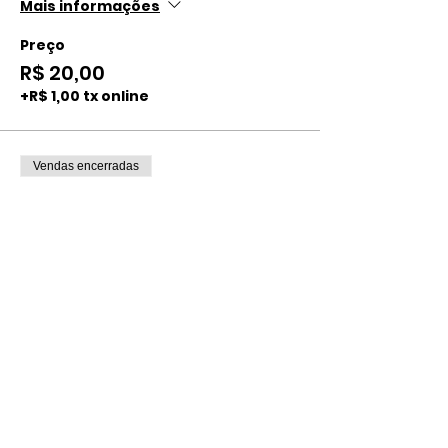
Mais informações
Preço
R$ 20,00
+R$ 1,00 tx online
Vendas encerradas
Tipo de ingresso
INDIVIDUAL ADULTO
CENTRAL
Mais informações
Preço
R$ 40,00
+R$ 2,00 tx online